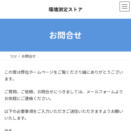
コ
ナ
ン
ビ
テ
ゲ
ン
ー
ツ
シ
へ
ョ
お問合せ
ス
ン
キ
に
ッ
移
プ
動
TOP
お問合せ
この度は弊社ホームページをご覧くださり誠にありがとうござい
ます。
ご質問、ご依頼、お問合せにつきましては、メールフォームより
お気軽にご連絡ください。
以下の必要事項をご入力いただきご送信いただきますようお願い
いたします。
氏名