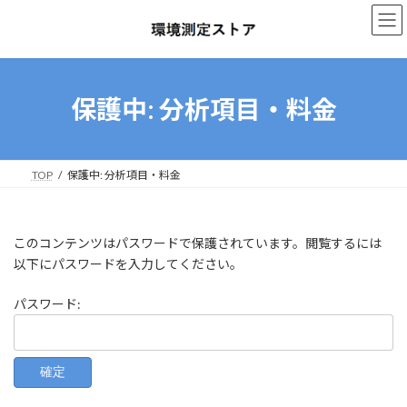
コ
ナ
ン
ビ
テ
ゲ
ン
ー
ツ
シ
へ
ョ
保護中: 分析項目・料金
ス
ン
キ
に
ッ
移
プ
動
TOP
保護中: 分析項目・料金
このコンテンツはパスワードで保護されています。閲覧するには
以下にパスワードを入力してください。
パスワード: